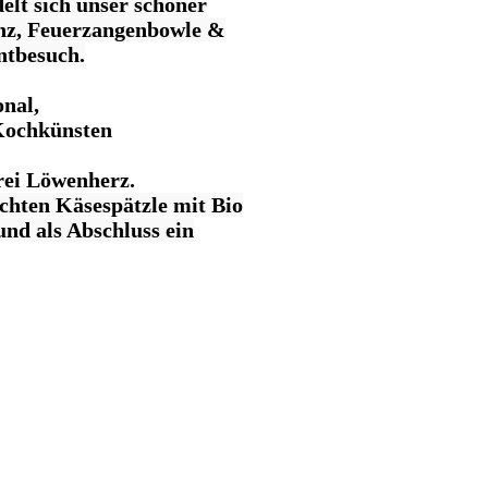
lt sich unser schöner
anz, Feuerzangenbowle &
ntbesuch.
onal,
Kochkünsten
rei Löwenherz.
chten Käsespätzle mit Bio
nd als Abschluss ein