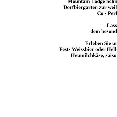
Mountain Lodge Sch
Dorfbiergarten zur
wei
Co
- Per
Lass
dem besond
Erleben Sie u
Fest- Weissbier oder Hel
Heumilchkäse, saiso