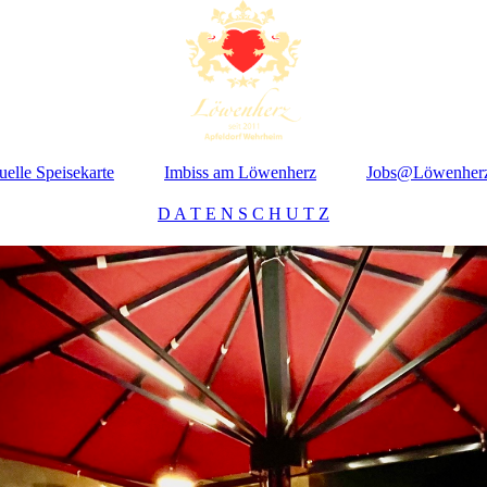
uelle Speisekarte
Imbiss am Löwenherz
Jobs@Löwenher
D A T E N S C H U T Z