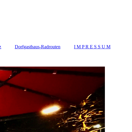
z
Dorfgasthaus-Radrouten
I M P R E S S U M