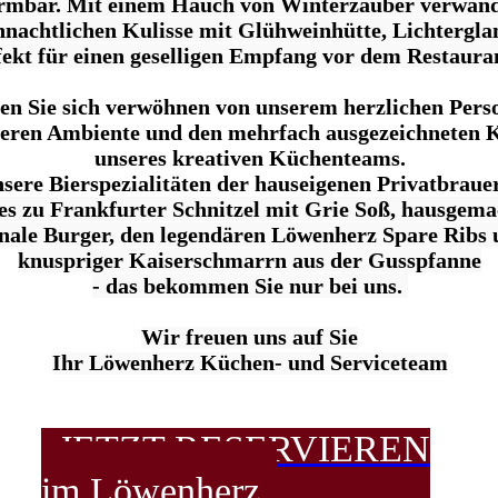
irmbar.
Mit einem Hauch von Winterzauber verwande
hnachtlichen Kulisse
mit Glühweinhütte, Lichtergl
fekt für einen geselligen Empfang vor dem Restaura
en Sie sich verwöhnen von unserem herzlichen Pers
eren Ambiente und den mehrfach ausgezeichneten 
unseres kreativen Küchenteams.
nsere Bierspezialitäten der hauseigenen Privatbraue
les zu Frankfurter Schnitzel mit Grie Soß, hausgema
nale Burger, den legendären Löwenherz Spare Ribs u
knuspriger Kaiserschmarrn aus der Gusspfanne
- das bekommen Sie nur bei uns.
Wir freuen uns auf Sie
Ihr Löwenherz Küchen- und Serviceteam
JETZT RESERVIEREN
im Löwenherz